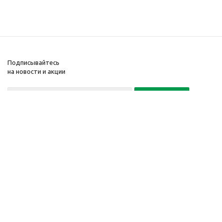
Подписывайтесь
на новости и акции
+7(495) 104-32-02
© 2001-2026 Интернет-
Компания
магазин БайкалЛес
Информация
Москва.
Помощь
График работы: Пн. – Пт.
с 9:00 до 20:00
Телефон:
+7 (495) 104-32-
02