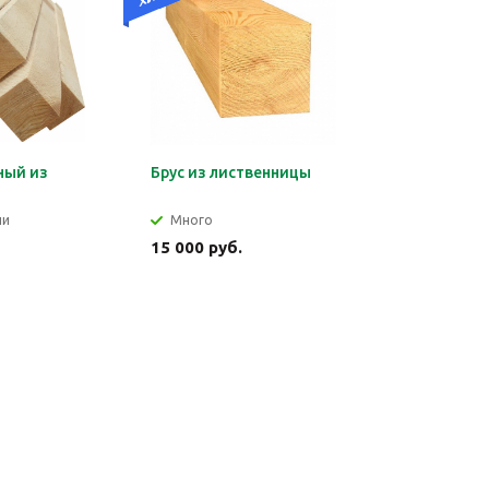
ный из
Брус из лиственницы
ы
ии
Много
15 000 руб.