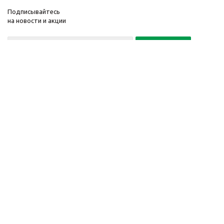
Подписывайтесь
на новости и акции
+7(495) 104-32-02
© 2001-2026 Интернет-
Компания
магазин БайкалЛес
Информация
Москва.
Помощь
График работы: Пн. – Пт.
с 9:00 до 20:00
Телефон:
+7 (495) 104-32-
02