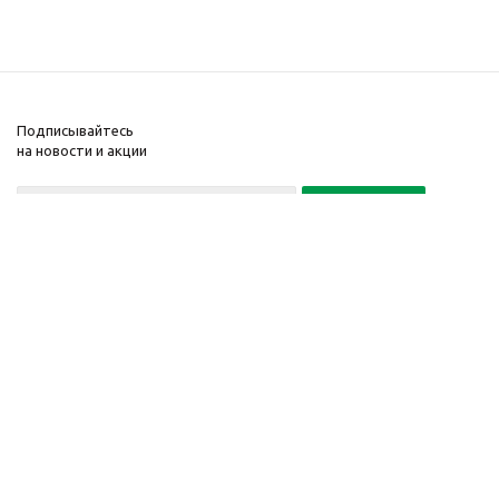
Подписывайтесь
на новости и акции
+7(495) 104-32-02
© 2001-2026 Интернет-
магазин БайкалЛес
Москва.
График работы: Пн. – Пт.
с 9:00 до 20:00
Телефон:
+7 (495) 104-32-
02