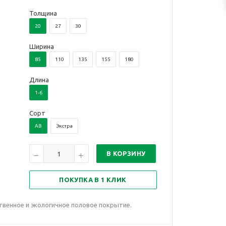
Толщина
20
27
30
Ширина
85
110
135
155
180
Длина
1-6
Сорт
AB
Экстра
В КОРЗИНУ
ПОКУПКА В 1 КЛИК
твенное и экологичное половое покрытие.