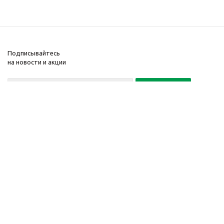
Подписывайтесь
на новости и акции
+7(495) 104-32-02
© 2001-2026 Интернет-
Компания
магазин БайкалЛес
Информация
Москва.
Помощь
График работы: Пн. – Пт.
с 9:00 до 20:00
Телефон:
+7 (495) 104-32-
02