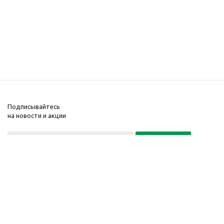
Подписывайтесь
на новости и акции
+7(495) 104-32-02
© 2001-2026 Интернет-
Компания
магазин БайкалЛес
Информация
Москва.
Помощь