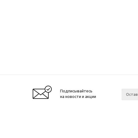
Подписывайтесь
на новости и акции
© 2001-2026 Интернет-магазин БайкалЛес
Компан
Москва.
О компа
График работы: Пн. – Пт. с 9:00 до 20:00