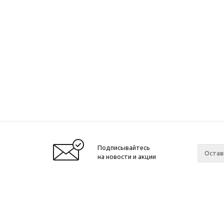
Подписывайтесь
на новости и акции
© 2001-2026 Интернет-магазин БайкалЛес
Компан
Москва.
О компа
График работы: Пн. – Пт. с 9:00 до 20:00