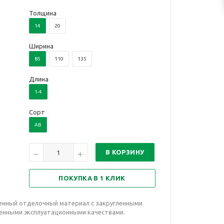
Толщина
14
20
Ширина
85
110
135
Длина
1-4
Сорт
AB
В КОРЗИНУ
ПОКУПКА В 1 КЛИК
менный отделочный материал с закругленными
тменными эксплуатационными качествами.