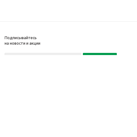
Подписывайтесь
на новости и акции
+7(495) 104-32-02
© 2001-2026 Интернет-
Компания
магазин БайкалЛес
Информация
Москва.
Помощь
График работы: Пн. – Пт.
с 9:00 до 20:00
Телефон:
+7 (495) 104-32-
02