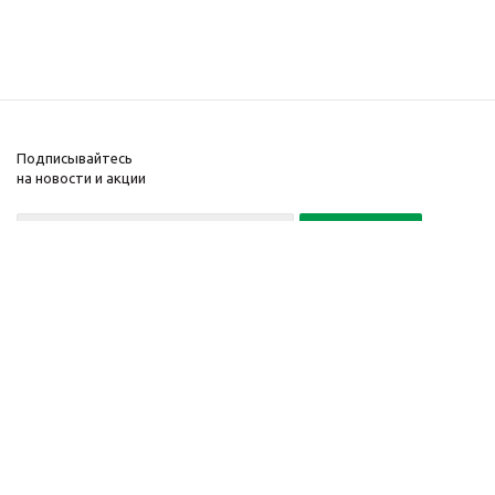
Подписывайтесь
на новости и акции
+7(495) 104-32-02
© 2001-2026 Интернет-
Компания
магазин БайкалЛес
Информация
Москва.
Помощь
График работы: Пн. – Пт.
с 9:00 до 20:00
Телефон:
+7 (495) 104-32-