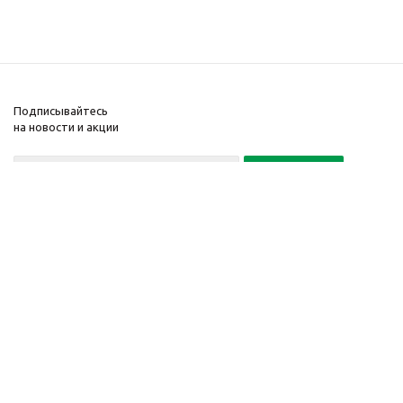
Подписывайтесь
на новости и акции
+7(495) 104-32-02
© 2001-2026 Интернет-
Компания
магазин БайкалЛес
Информация
Москва.
Помощь
График работы: Пн. – Пт.
с 9:00 до 20:00
Телефон:
+7 (495) 104-32-
02