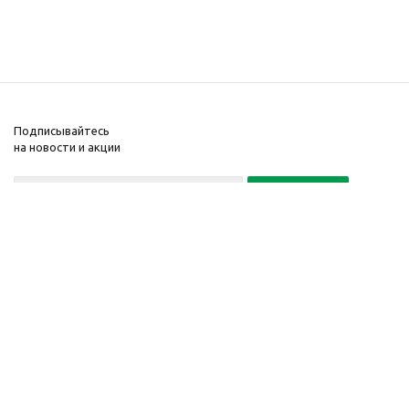
Подписывайтесь
на новости и акции
+7(495) 104-32-02
© 2001-2026 Интернет-
Компания
магазин БайкалЛес
Информация
Москва.
Помощь
График работы: Пн. – Пт.
с 9:00 до 20:00
Телефон:
+7 (495) 104-32-