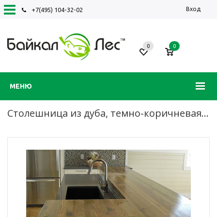
Вход
+7(495) 104-32-02
0
0
МЕНЮ
Столешница из дуба, темно-коричневая, цельноламельная склейка, воск