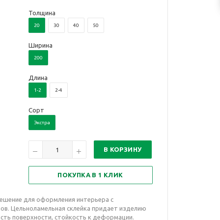
Толщина
20
30
40
50
Ширина
200
Длина
1-2
2-4
Сорт
Экстра
В КОРЗИНУ
ПОКУПКА В 1 КЛИК
решение для оформления интерьера с
ов. Цельноламельная склейка придает изделию
сть поверхности, стойкость к деформации.