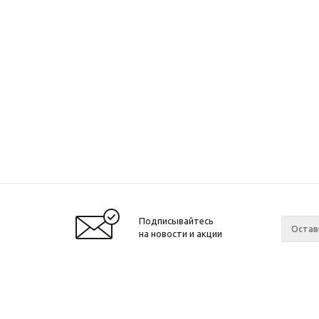
Подписывайтесь
на новости и акции
© 2001-2026 Интернет-магазин БайкалЛес
Компан
Москва.
О компа
График работы: Пн. – Пт. с 9:00 до 20:00