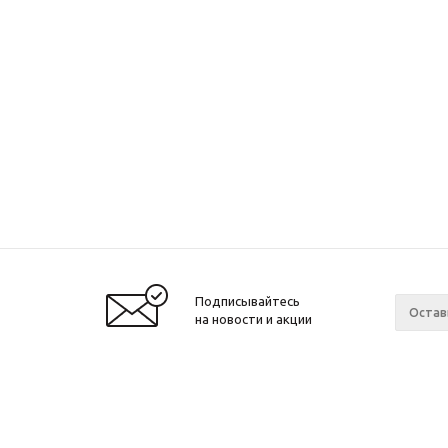
Подписывайтесь
на новости и акции
© 2001-2026 Интернет-магазин БайкалЛес
Компан
Москва.
О компа
График работы: Пн. – Пт. с 9:00 до 20:00