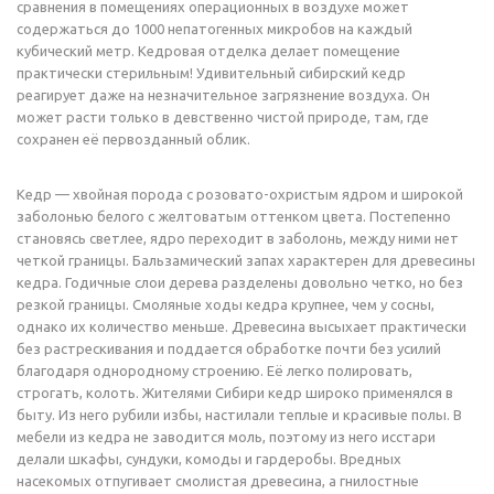
сравнения в помещениях операционных в воздухе может
содержаться до 1000 непатогенных микробов на каждый
кубический метр. Кедровая отделка делает помещение
практически стерильным! Удивительный сибирский кедр
реагирует даже на незначительное загрязнение воздуха. Он
может расти только в девственно чистой природе, там, где
сохранен её первозданный облик.
Кедр — хвойная порода с розовато-охристым ядром и широкой
заболонью белого с желтоватым оттенком цвета. Постепенно
становясь светлее, ядро переходит в заболонь, между ними нет
четкой границы. Бальзамический запах характерен для древесины
кедра. Годичные слои дерева разделены довольно четко, но без
резкой границы. Смоляные ходы кедра крупнее, чем у сосны,
однако их количество меньше. Древесина высыхает практически
без растрескивания и поддается обработке почти без усилий
благодаря однородному строению. Её легко полировать,
строгать, колоть. Жителями Сибири кедр широко применялся в
быту. Из него рубили избы, настилали теплые и красивые полы. В
мебели из кедра не заводится моль, поэтому из него исстари
делали шкафы, сундуки, комоды и гардеробы. Вредных
насекомых отпугивает смолистая древесина, а гнилостные