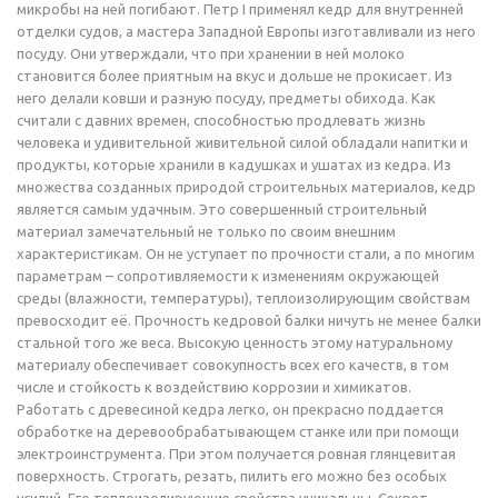
микробы на ней погибают. Петр I применял кедр для внутренней
отделки судов, а мастера Западной Европы изготавливали из него
посуду. Они утверждали, что при хранении в ней молоко
становится более приятным на вкус и дольше не прокисает. Из
него делали ковши и разную посуду, предметы обихода. Как
считали с давних времен, способностью продлевать жизнь
человека и удивительной живительной силой обладали напитки и
продукты, которые хранили в кадушках и ушатах из кедра. Из
множества созданных природой строительных материалов, кедр
является самым удачным. Это совершенный строительный
материал замечательный не только по своим внешним
характеристикам. Он не уступает по прочности стали, а по многим
параметрам – сопротивляемости к изменениям окружающей
среды (влажности, температуры), теплоизолирующим свойствам
превосходит её. Прочность кедровой балки ничуть не менее балки
стальной того же веса. Высокую ценность этому натуральному
материалу обеспечивает совокупность всех его качеств, в том
числе и стойкость к воздействию коррозии и химикатов.
Работать с древесиной кедра легко, он прекрасно поддается
обработке на деревообрабатывающем станке или при помощи
электроинструмента. При этом получается ровная глянцевитая
поверхность. Строгать, резать, пилить его можно без особых