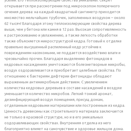
усилий. Его теплоизолирующие свойства уникальны. Секрет
открывается при рассмотрении под микроскопом поперечного
сечения дерева: на каждый квадратный сантиметр приходится
множество мельчайших трубочек, заполненных воздухом – около
62 тысяч! Благодаря этому теплоизолирующие свойства дерева
выше, чем у бетона или камня в 12 раз. Высокая сопротивляемость
к растрескиванию и увлажнению, а также легкость обработки
также объясняется микроструктурой кедра. Готовый к отделке
правильно высушенный распиленный кедр устойчив к
повреждениям насекомыми, не поддается воздействию влаги и
чрезвычайно прочен. Благодаря выделению фитонцидов в
кедровых насаждениях уничтожаются болезнетворные микробы,
воздух оздоравливается и приобретает целебные свойства. По
отношению к бактериям дифтерии фитонциды обладают
выраженным антимикробным действием. С увеличением
количества кедровых деревьев в составе насаждений в воздухе
уменьшается количество микробов. Легкий тонкий аромат,
дезинфицирующий воздух помещения, присущ домам,
отделанным кедровыми материалами или построенным из кедра.
Ценность древесины как строительного материала заключается
не только в красивой структуре, но и в его уникальных
оздоравливающих свойствах. Внутренняя отделка из него
благоприятно влияет на самочувствие и здоровье жильцов дома.