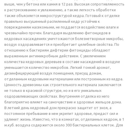
выше, чем у бетона или камня в 12 раз. Высокая сопротивляемость
к растрескиванию и увлажнению, а также легкость обработки
также объясняется микроструктурой кедра. Готовый к отделке
правильно высушенный распиленный кедр устойчив к
повреждениям насекомыми, не поддается воздействию влаги и
чрезвычайно прочен. Благодаря выделению фитонцидов в
кедровых насаждениях уничтожаются болезнетворные микробы,
воздух оздоравливается и приобретает целебные свойства. По
отношению к бактериям дифтерии фитонциды обладают
выраженным антимикробным действием. С увеличением
количества кедровых деревьев в составе насаждений в воздухе
уменьшается количество микробов. Легкий тонкий аромат,
дезинфицирующий воздух помещения, присущ домам,
отделанным кедровыми материалами или построенным из кедра.
Ценность древесины как строительного материала заключается
не только в красивой структуре, но и в его уникальных
оздоравливающих свойствах. Внутренняя отделка из него
благоприятно влияет на самочувствие и здоровье жильцов дома.
В летний день кедровый дом прекрасно защитит от зноя, а
постоянное пребывание в нем укрепит здоровье, придаст сил и
удлинит жизнь. Известно, что в комнатах, отделанных кедром, в 1
м.куб. воздуха содержится около 300 бактериальных клеток. Для