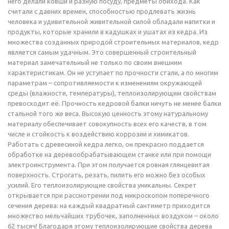
него делали ковши и разную посуду, предметы обихода. Как
считали с давних времен, способностью продлевать жизнь
человека и удивительной живительной силой обладали напитки и
продукты, которые хранили в кадушках и ушатах из кедра. Из
множества созданных природой строительных материалов, кедр
является самым удачным. Это совершенный строительный
материал замечательный не только по своим внешним
характеристикам. Он не уступает по прочности стали, а по многим
параметрам – сопротивляемости к изменениям окружающей
среды (влажности, температуры), теплоизолирующим свойствам
превосходит её. Прочность кедровой балки ничуть не менее балки
стальной того же веса. Высокую ценность этому натуральному
материалу обеспечивает совокупность всех его качеств, в том
числе и стойкость к воздействию коррозии и химикатов.
Работать с древесиной кедра легко, он прекрасно поддается
обработке на деревообрабатывающем станке или при помощи
электроинструмента. При этом получается ровная глянцевитая
поверхность. Строгать, резать, пилить его можно без особых
усилий. Его теплоизолирующие свойства уникальны. Секрет
открывается при рассмотрении под микроскопом поперечного
сечения дерева: на каждый квадратный сантиметр приходится
множество мельчайших трубочек, заполненных воздухом – около
62 тысяч! Благодаря этому теплоизолирующие свойства дерева