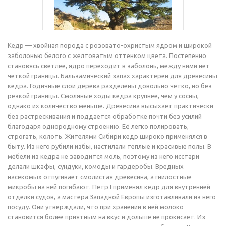
Кедр — хвойная порода с розовато-охристым ядром и широкой
заболонью белого с желтоватым оттенком цвета. Постепенно
становясь светлее, ядро переходит в заболонь, между ними нет
четкой границы. Бальзамический запах характерен для древесины
кедра. Годичные слои дерева разделены довольно четко, но без
резкой границы. Смоляные ходы кедра крупнее, чем у сосны,
однако их количество меньше. Древесина высыхает практически
без растрескивания и поддается обработке почти без усилий
благодаря однородному строению. Её легко полировать,
строгать, колоть. Жителями Сибири кедр широко применялся в
быту. Из него рубили избы, настилали теплые и красивые полы. В
мебели из кедра не заводится моль, поэтому из него исстари
делали шкафы, сундуки, комоды и гардеробы. Вредных
насекомых отпугивает смолистая древесина, а гнилостные
микробы на ней погибают. Петр I применял кедр для внутренней
отделки судов, а мастера Западной Европы изготавливали из него
посуду. Они утверждали, что при хранении в ней молоко
становится более приятным на вкус и дольше не прокисает. Из